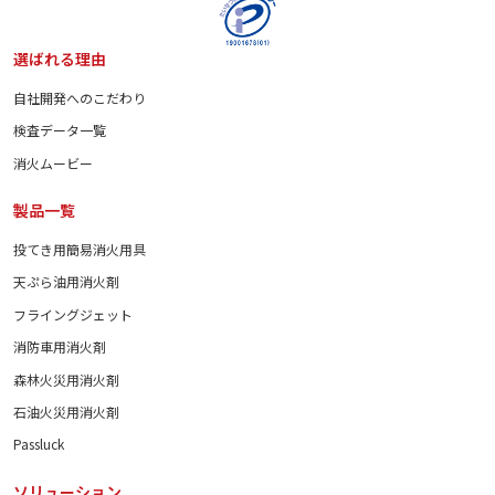
選ばれる理由
自社開発へのこだわり
検査データ一覧
消火ムービー
製品一覧
投てき用簡易消火用具
天ぷら油用消火剤
フライングジェット
消防車用消火剤
森林火災用消火剤
石油火災用消火剤
Passluck
ソリューション