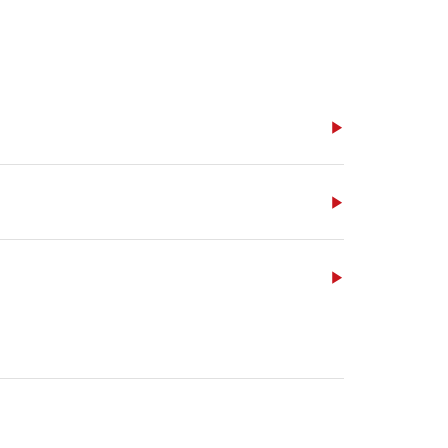
▶
▶
▶